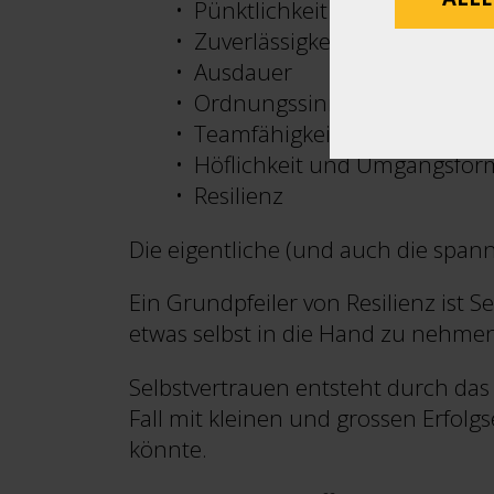
Pünktlichkeit
Zuverlässigkeit
Ausdauer
Ordnungssinn
Teamfähigkeit
Höflichkeit und Umgangsfo
Resilienz
Die eigentliche (und auch die span
Ein Grundpfeiler von Resilienz ist 
etwas selbst in die Hand zu nehmen 
Selbstvertrauen entsteht durch das
Fall mit kleinen und grossen Erfolg
könnte.