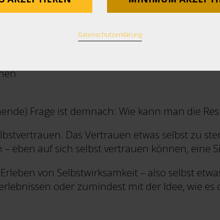
Datenschutzerklärung
rmen
nende) Frage ist demnach: Wie kann man die Resi
Selbstvertrauen. Das Vertrauen etwas selbst zu st
– eben auf sich selbst vertrauen können, eine Si
 Erleben von Selbstwirksamkeit – also selbst etw
serlebnissen oder zumindest mit der Idee, wie es