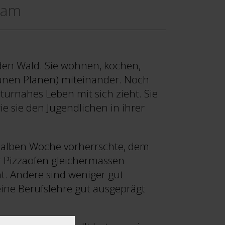
eam
 den Wald. Sie wohnen, kochen,
rünen Planen) miteinander. Noch
aturnahes Leben mit sich zieht. Sie
ie sie den Jugendlichen in ihrer
n halben Woche vorherrschte, dem
r Pizzaofen gleichermassen
t. Andere sind weniger gut
eine Berufslehre gut ausgeprägt