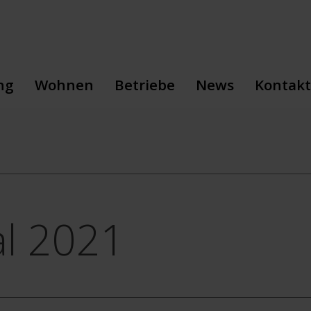
ng
Wohnen
Betriebe
News
Kontakt
sbildung
Sozialpädagogik
Floristik
Veranstaltungen
Geschäf
sbildung
Wohnen
Gartenbau
Neuhof-Storys
Wohnen
Aufnahme
Gärtnerei
Pressemitteilunge
Betrieb
Gastronomie
Giardina
Landwirtschaft
l 2021
Malerei
Metallbau
Schreinerei