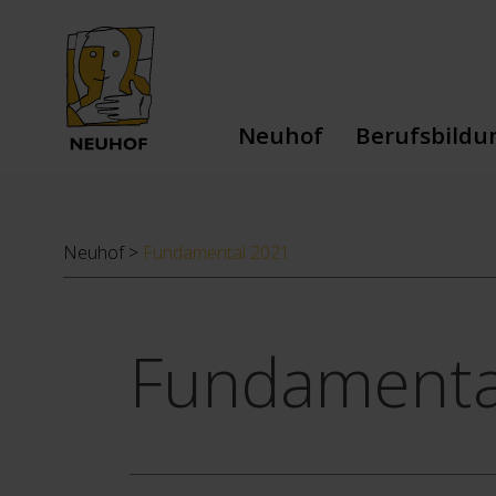
Neuhof
Berufsbildu
Dienstleistungen
Berufliche Au
Team
Schulische Au
Neuhof
>
Fundamental 2021
Leitbild
Stiftung
Geschichte
Fundamenta
Spenden
Jobs