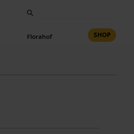
SHOP
Florahof
tsleitung
Leitbild
Team
n
e
Bildung und Berufsorientierung
Wohnen
Sozialpädagogik
Aufnahme
Kontakt