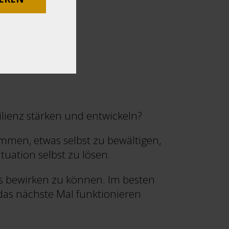
Datenschutzerklä
lienz stärken und entwickeln?
emmen, etwas selbst zu bewältigen,
tuation selbst zu lösen.
as bewirken zu können. Im besten
 das nächste Mal funktionieren