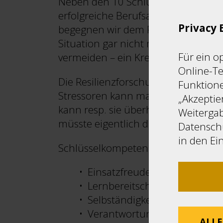
Neben den 10 Schlüsselkompetenzen
erfolgreiche Berufsausbildung abzu
Privacy 
begegnen wir dem Phänomen des «D
Situation gar nicht mehr erst zu st
Für ein o
vermeiden – ein Kreislauf des Schei
Online-Te
Die Resilienzforschung beschreibt Re
Funktione
Stressoren kann man also ausweiche
„Akzeptie
kann resp. sie überhaupt in Angriff
Weitergab
müsste eigentlich die 1. sein, da d
Datenschu
in den Ei
Schlüsselkompetenzen
Einsatzfreude
Lernbereitschaft
Selbständigkeit
Verantwortungsbewusstsein
ALLE