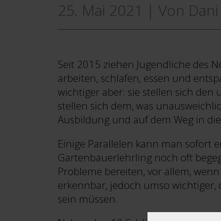
25. Mai 2021
|
Von Dani
Seit 2015 ziehen Jugendliche des N
arbeiten, schlafen, essen und ents
wichtiger aber: sie stellen sich den
stellen sich dem, was unausweichlich
Ausbildung und auf dem Weg in die 
Einige Parallelen kann man sofort 
Gartenbauerlehrling noch oft begeg
Probleme bereiten, vor allem, wenn
erkennbar, jedoch umso wichtiger, d
sein müssen.