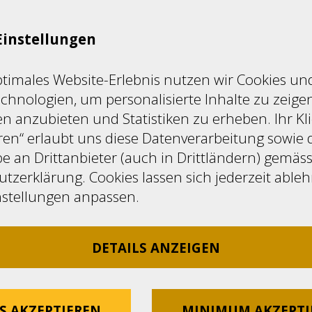
, die die Erziehungsdirektion des Kantons Ber
schliessen, haben wir dieses Jahr noch eine hin
Einstellungen
avonlaufens», sich einer schwierigen, anstren
ellen, sondern sie von Anfang an, als einzige Ha
ptimales Website-Erlebnis nutzen wir Cookies un
terns ist unausweichlich.
chnologien, um personalisierte Inhalte zu zeigen
silienz als die Fähigkeit, gelassener auf Stress 
n anzubieten und Statistiken zu erheben. Ihr Kli
n oder durch eine starke Resilienz so minimiere
ren“ erlaubt uns diese Datenverarbeitung sowie 
 nimmt. Unsere 11. Kompetenz ist eigentlich als
e an Drittanbieter (auch in Drittländern) gemäs
ie meisten anderen sonst gar nicht ausgespielt w
tzerklärung. Cookies lassen sich jederzeit able
nstellungen anpassen.
DETAILS ANZEIGEN
S AKZEPTIEREN
MINIMUM AKZEPTI