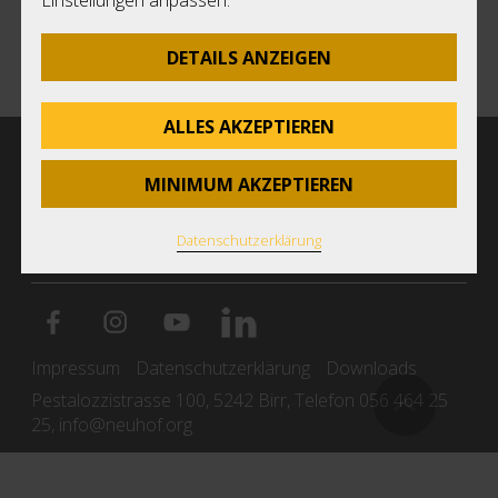
Einstellungen anpassen.
DETAILS ANZEIGEN
ALLES AKZEPTIEREN
AUFNAHME
SPENDEN
MINIMUM AKZEPTIEREN
ANMELDUNG NEWSLETTER
Datenschutzerklärung
Impressum
Datenschutzerklärung
Downloads
Pestalozzistrasse 100, 5242 Birr, Telefon 056 464 25
25,
info@neuhof.org