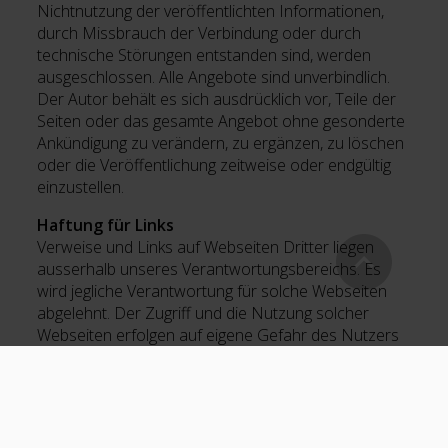
Nichtnutzung der veröffentlichten Informationen,
durch Missbrauch der Verbindung oder durch
technische Störungen entstanden sind, werden
ausgeschlossen. Alle Angebote sind unverbindlich.
Der Autor behält es sich ausdrücklich vor, Teile der
Seiten oder das gesamte Angebot ohne gesonderte
Ankündigung zu verändern, zu ergänzen, zu löschen
oder die Veröffentlichung zeitweise oder endgültig
einzustellen.
Haftung für Links
Verweise und Links auf Webseiten Dritter liegen
ausserhalb unseres Verantwortungsbereichs. Es
wird jegliche Verantwortung für solche Webseiten
abgelehnt. Der Zugriff und die Nutzung solcher
Webseiten erfolgen auf eigene Gefahr des Nutzers
oder der Nutzerin.
Urheberrechte
Die Urheber- und alle anderen Rechte an Inhalten,
Bildern, Fotos oder anderen Dateien auf der