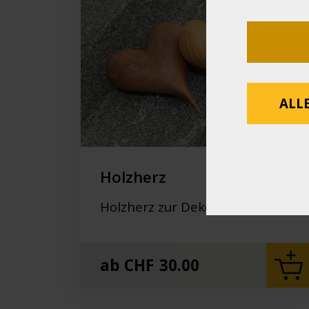
ALL
Holzherz
Holzherz zur Dekoration
ab
CHF
30.00