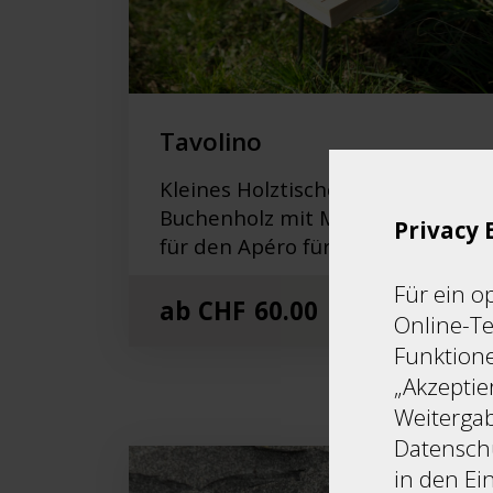
Tavolino
Kleines Holztischchen aus
Buchenholz mit Metallgestell
Privacy 
für den Apéro für unterwegs.
Für ein o
ab
CHF
60.00
Online-Te
Funktione
„Akzeptie
Weitergab
Datenschu
in den Ei