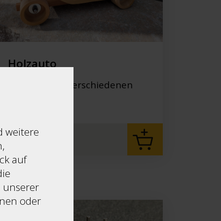
Holzauto
Holzauto aus verschiedenen
Harthölzern
Privatsphäre Einstellungen
d weitere
Essentiell
CHF
30.00
,
Diese Technologien sind erforderlic
ck auf
der Webseite zu aktivieren.
die
Funktional
s unserer
Diese Technologien ermöglichen es
hnen oder
Webseite zu analysieren, die Leist