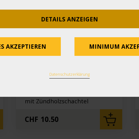
DETAILS ANZEIGEN
ES AKZEPTIEREN
MINIMUM AKZEP
Datenschutzerklärung
Teelicht
Teelicht aus Kirschbaumholz
mit Zündholzschachtel
CHF
10.50