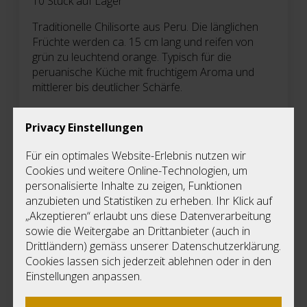
10
Stück auf Lager
Traditionelle Chilisorte aus Peru. Die länglichen
Früchte werden ca. 15 cm lang und reifen von
grün zu leuchtend orange. Typisch für die
peruanische Küche mit fruchtigem Aroma und
mittlerer bis deutlicher Schärfe.
Schärfe:
30.000 – 50.000 Scoville
Privacy Einstellungen
Priv
Lieferbar ab Ende April.
Für ein optimales Website-Erlebnis nutzen wir
E
Cookies und weitere Online-Technologien, um
Di
personalisierte Inhalte zu zeigen, Funktionen
Ke
anzubieten und Statistiken zu erheben. Ihr Klick auf
F
Lieferung im Umkreis von 11km, Postversand
„Akzeptieren“ erlaubt uns diese Datenverarbeitung
D
oder Abholung.
sowie die Weitergabe an Drittanbieter (auch in
Nu
Drittländern) gemäss unserer Datenschutzerklärung.
Wir liefern im Umkreis von 11km für CHF 10.00
L
Cookies lassen sich jederzeit ablehnen oder in den
aus. Dazu gehörten folgende Ortschaften:
Einstellungen anpassen.
5242 Birr-Lupfig, 5242 Birrfeld, 5244 Birrhard,