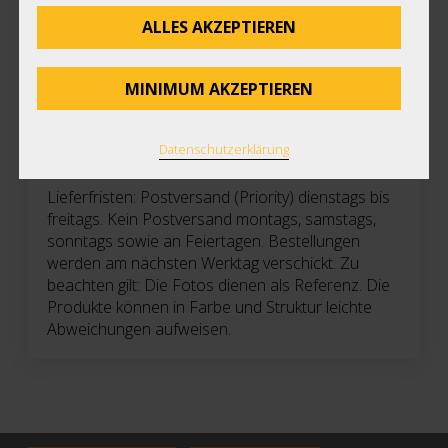
mm, Gross 70 x 70 x 240 mm
ALLES AKZEPTIEREN
Bereich
BV-Werkstatt 6300/80500
MINIMUM AKZEPTIEREN
Datenschutzerklärung
Lieferfristen: Postversand (Priority) dienstags bis
freitags. Kein Postversand montags, samstags,
sonntags sowie an Feiertagen. Bestellungen
werden am nächsten Werktag verschickt. Zu
beachten gilt: Die Fotos dienen als Referenz. Die
Produkte können in Farbe und Struktur leichte
Abweichungen aufweisen.