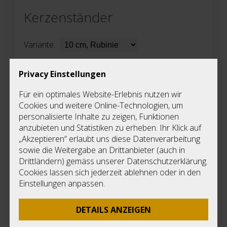
Kerzenständer
Variante:
CHF
16.00
Privacy Einstellungen
Priv
2
Stück auf Lager
Für ein optimales Website-Erlebnis nutzen wir
E
Kerzenständer aus Holz
Cookies und weitere Online-Technologien, um
Di
personalisierte Inhalte zu zeigen, Funktionen
Ke
anzubieten und Statistiken zu erheben. Ihr Klick auf
F
„Akzeptieren“ erlaubt uns diese Datenverarbeitung
D
sowie die Weitergabe an Drittanbieter (auch in
Nu
Drittländern) gemäss unserer Datenschutzerklärung.
Holz
L
Cookies lassen sich jederzeit ablehnen oder in den
Rubinie, Douglasie, Ahorn
Einstellungen anpassen.
Masse
DETAILS ANZEIGEN
Klein 70 x 70 x 100 mm, Mittel 70 x 70 x 170