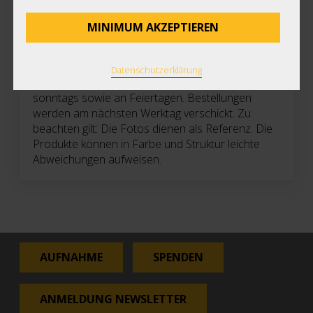
MINIMUM AKZEPTIEREN
Lieferfristen: Postversand (Priority) dienstags bis
Datenschutzerklärung
freitags. Kein Postversand montags, samstags,
sonntags sowie an Feiertagen. Bestellungen
werden am nächsten Werktag verschickt. Zu
beachten gilt: Die Fotos dienen als Referenz. Die
Produkte können in Farbe und Struktur leichte
Abweichungen aufweisen.
AUFNAHME
SPENDEN
ANMELDUNG NEWSLETTER