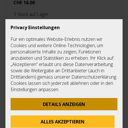
CHF
16.00
3
Stück auf Lager
Der Schlangen-Würfel ist ein Knobelspiel, der aus
Privacy Einstellungen
Priv
27 kleinen Holzwürfeln aus Ahorn und Eiche
besteht. Die Würfel werden durch ein in der Mitte
Für ein optimales Website-Erlebnis nutzen wir
E
verlaufendes Gummiband miteinander verbunden.
Cookies und weitere Online-Technologien, um
Di
Ziel ist es, die Würfelkette so zu legen, dass ein
personalisierte Inhalte zu zeigen, Funktionen
Ke
Würfel (3x3x3) entsteht.
anzubieten und Statistiken zu erheben. Ihr Klick auf
F
„Akzeptieren“ erlaubt uns diese Datenverarbeitung
D
sowie die Weitergabe an Drittanbieter (auch in
Nu
Drittländern) gemäss unserer Datenschutzerklärung.
L
Cookies lassen sich jederzeit ablehnen oder in den
Einstellungen anpassen.
Masse
75 x 75 x 75 mm (L x B x H)
DETAILS ANZEIGEN
Bereich
BV-Werkstatt 6300/80500
ALLES AKZEPTIEREN