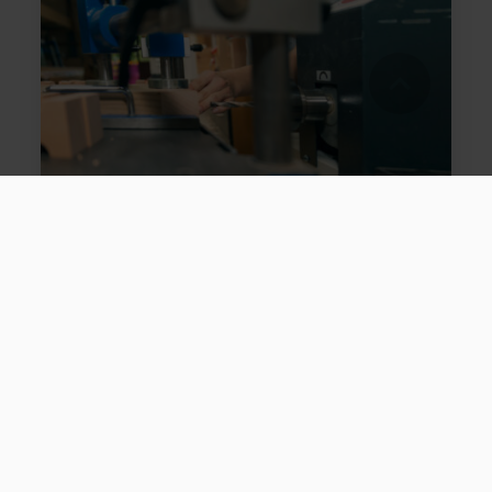
Berufliche Ausbildung
Arbeit und Beruf sind von hoher Bedeutung
für ein selbstbestimmtes Leben und ein
gesundes Selbstwertgefühl.
mehr erfahren