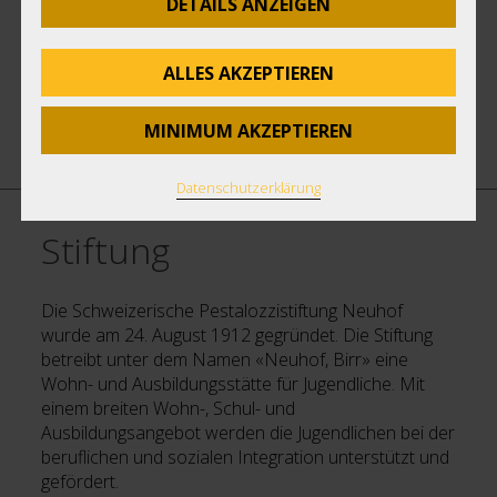
DETAILS ANZEIGEN
ALLES AKZEPTIEREN
MINIMUM AKZEPTIEREN
Neuhof
>
Neuhof
>
Stiftung
Datenschutzerklärung
Stiftung
Die Schweizerische Pestalozzistiftung Neuhof
wurde am 24. August 1912 gegründet. Die Stiftung
betreibt unter dem Namen «Neuhof, Birr» eine
Wohn- und Ausbildungsstätte für Jugendliche. Mit
einem breiten Wohn-, Schul- und
Ausbildungsangebot werden die Jugendlichen bei der
beruflichen und sozialen Integration unterstützt und
gefördert.