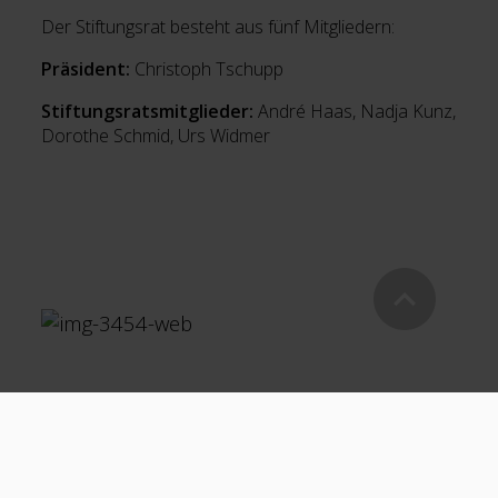
Der Stiftungsrat besteht aus fünf Mitgliedern:
Präsident:
Christoph Tschupp
Stiftungsratsmitglieder:
André Haas, Nadja Kunz,
Dorothe Schmid, Urs Widmer