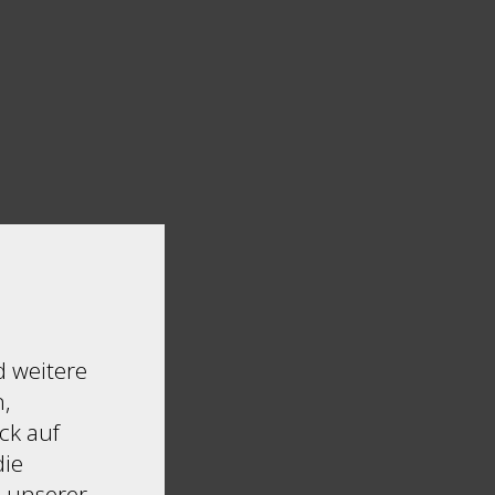
Privatsphäre Einstellungen
d weitere
Essentiell
,
Diese Technologien sind erforderlic
ck auf
der Webseite zu aktivieren.
die
Funktional
s unserer