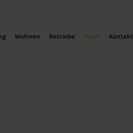
ng
Wohnen
Betriebe
News
Kontakt
sbildung
Sozialpädagogik
Floristik
Veranstaltungen
Geschäf
sbildung
Wohnen
Gartenbau
Neuhof-Storys
Wohnen
Aufnahme
Gärtnerei
Pressemitteilunge
Betrieb
Gastronomie
Giardina
Landwirtschaft
Malerei
Metallbau
Schreinerei