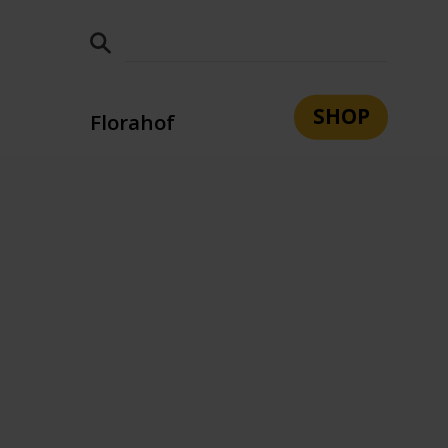
SHOP
Florahof
tsleitung
Leitbild
Team
n
e
Bildung und Berufsorientierung
Wohnen
Sozialpädagogik
Aufnahme
Kontakt