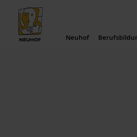
Neuhof
Berufsbildu
Dienstleistungen
Berufliche Au
Team
Schulische Au
Leitbild
Stiftung
Geschichte
Spenden
Jobs