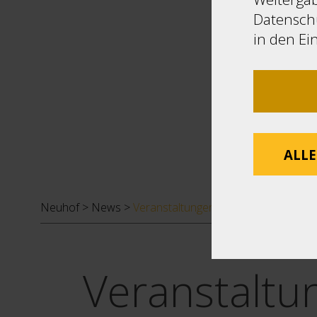
Datenschu
in den Ei
ALLE
Neuhof
>
News
>
Veranstaltungen
Veranstaltu