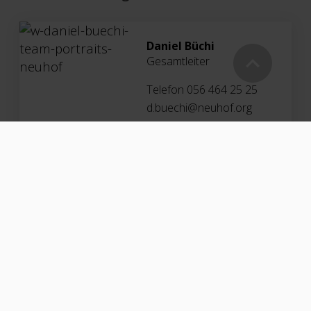
Daniel Büchi
Gesamtleiter
Telefon 056 464 25 25
d.buechi@neuhof.org
Daniel Senn
Bereichsleiter Dienste
Telefon 056 464 25 22
d.senn@neuhof.org