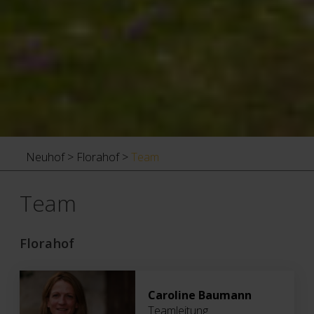
Neuhof
>
Florahof
>
Team
Team
Florahof
Caroline Baumann
Teamleitung