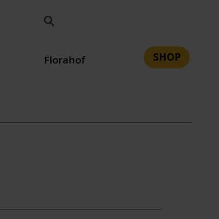
SHOP
Florahof
tsleitung
Leitbild
Team
n
e
Bildung und Berufsorientierung
Wohnen
Sozialpädagogik
Aufnahme
Kontakt