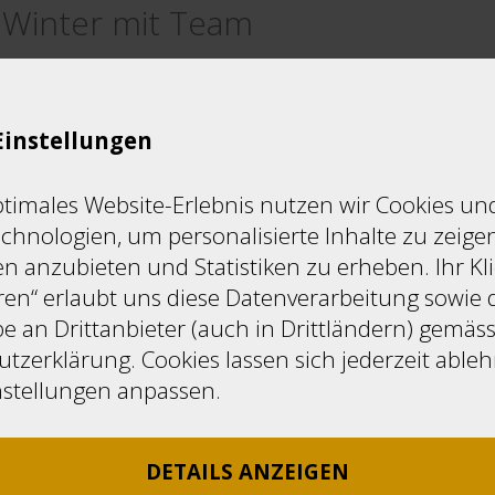
Werkstatt Berufsvorbereitung
 Winter mit Team
Einstellungen
entwicklung im Grünen
ld? Ja, definitiv. Fundamental macht Erfolg sich
ptimales Website-Erlebnis nutzen wir Cookies un
 jährlich an den Reaktionen der Teilnehmenden. 
chnologien, um personalisierte Inhalte zu zeigen
der nach einem langatmigen Schnitzprojekt.
n anzubieten und Statistiken zu erheben. Ihr Kli
ren“ erlaubt uns diese Datenverarbeitung sowie 
xikon der Erlebnispädagogik (2007) einfach, ab
e an Drittanbieter (auch in Drittländern) gemäs
t das beste Erfolgsrezept. Erfolg führt zu guten
tzerklärung. Cookies lassen sich jederzeit able
nstellungen anpassen.
ge Kraft, die direkten Einfluss auf Faktoren wie V
ng, Optimismus und Motivation, Selbstbewusstse
DETAILS ANZEIGEN