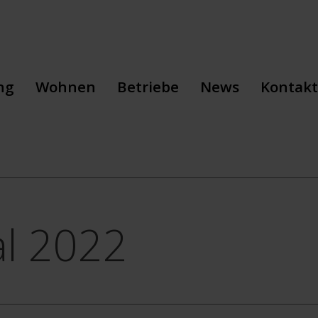
ng
Wohnen
Betriebe
News
Kontakt
sbildung
Sozialpädagogik
Floristik
Veranstaltungen
Geschäf
sbildung
Wohnen
Gartenbau
Neuhof-Storys
Wohnen
Aufnahme
Gärtnerei
Pressemitteilunge
Betrieb
Gastronomie
Giardina
Landwirtschaft
l 2022
Malerei
Metallbau
Schreinerei