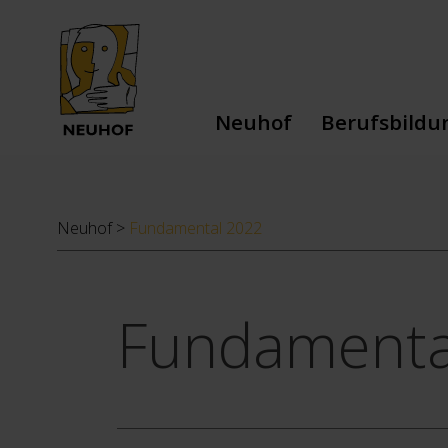
Neuhof
Berufsbildu
Dienstleistungen
Berufliche Au
Team
Schulische Au
Neuhof
>
Fundamental 2022
Leitbild
Stiftung
Geschichte
Fundamenta
Spenden
Jobs