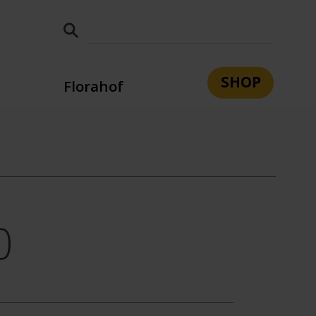
SHOP
Florahof
tsleitung
Leitbild
Team
n
e
Bildung und Berufsorientierung
Wohnen
Sozialpädagogik
0
Aufnahme
Kontakt