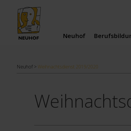
Neuhof
Berufsbildu
Dienstleistungen
Berufliche Au
Team
Schulische Au
Neuhof
>
Weihnachtsdienst 2019/2020
Leitbild
Stiftung
Geschichte
Weihnachts
Spenden
Jobs