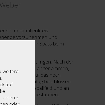
 Weber
rien im Familienkreis
chenende vorzunehmen und
nd hatten unseren Spass beim
 aussahen.
Privatsphäre Einstellungen
ch-Höhle in Wenslingen. Nach der
äunlichen Farbton angenommen,
d weitere
Essentiell
le Erlebnis und auf das noch
,
Diese Technologien sind erforderlic
konnten. Am Sonntag beschlossen
ck auf
der Webseite zu aktivieren.
olinen, dem Fussballfeld und an
die
e Skater usw. zu bestaunen.
Funktional
s unserer
Diese Technologien ermöglichen es
hnen oder