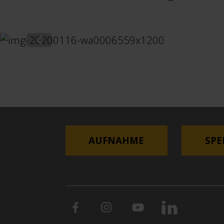
AUFNAHME
SP