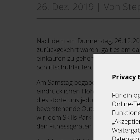
26. Dez. 2019
|
Von Ste
Nachdem am Donnerstag, 26.12.2019
zurückgekehrt waren, galt es am 
einkaufen zu gehen. Kaum war dies 
Schlittschuhlaufen, auch wenn wir 
Privacy 
Am Samstag begaben wir uns dann m
eindrücklichen Höhlenbegehung ha
Für ein o
dies störte uns jedoch nicht im Ger
Online-Te
bevorstehende Outdoor-Raclette, w
Funktione
wir, dem Skills Park in Winterthur
„Akzeptie
den Fitnessgeräten auszutoben sowie
Weitergab
Datenschu