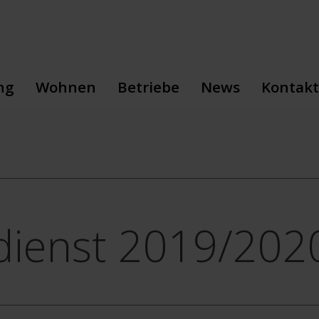
ng
Wohnen
Betriebe
News
Kontakt
sbildung
Sozialpädagogik
Floristik
Veranstaltungen
Geschäf
sbildung
Wohnen
Gartenbau
Neuhof-Storys
Wohnen
Aufnahme
Gärtnerei
Pressemitteilunge
Betrieb
Gastronomie
Giardina
Landwirtschaft
dienst 2019/202
Malerei
Metallbau
Schreinerei